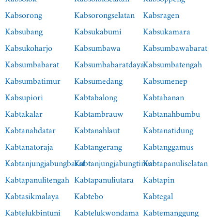
Kabsorong
Kabsorongselatan
Kabsragen
Kabsubang
Kabsukabumi
Kabsukamara
Kabsukoharjo
Kabsumbawa
Kabsumbawabarat
Kabsumbabarat
Kabsumbabaratdaya
Kabsumbatengah
Kabsumbatimur
Kabsumedang
Kabsumenep
Kabsupiori
Kabtabalong
Kabtabanan
Kabtakalar
Kabtambrauw
Kabtanahbumbu
Kabtanahdatar
Kabtanahlaut
Kabtanatidung
Kabtanatoraja
Kabtangerang
Kabtanggamus
Kabtanjungjabungbarat
Kabtanjungjabungtimur
Kabtapanuliselatan
Kabtapanulitengah
Kabtapanuliutara
Kabtapin
Kabtasikmalaya
Kabtebo
Kabtegal
Kabtelukbintuni
Kabtelukwondama
Kabtemanggung