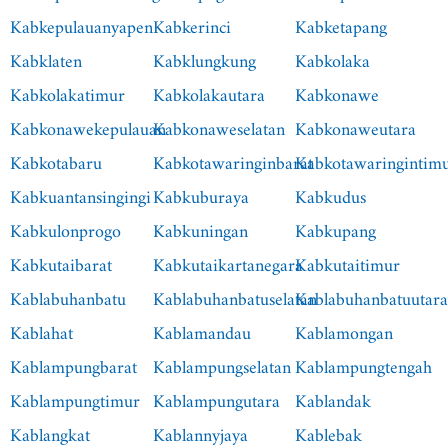
Kabkepulauanyapen
Kabkerinci
Kabketapang
Kabklaten
Kabklungkung
Kabkolaka
Kabkolakatimur
Kabkolakautara
Kabkonawe
Kabkonawekepulauan
Kabkonaweselatan
Kabkonaweutara
Kabkotabaru
Kabkotawaringinbarat
Kabkotawaringintim
Kabkuantansingingi
Kabkuburaya
Kabkudus
Kabkulonprogo
Kabkuningan
Kabkupang
Kabkutaibarat
Kabkutaikartanegara
Kabkutaitimur
Kablabuhanbatu
Kablabuhanbatuselatan
Kablabuhanbatuutar
Kablahat
Kablamandau
Kablamongan
Kablampungbarat
Kablampungselatan
Kablampungtengah
Kablampungtimur
Kablampungutara
Kablandak
Kablangkat
Kablannyjaya
Kablebak