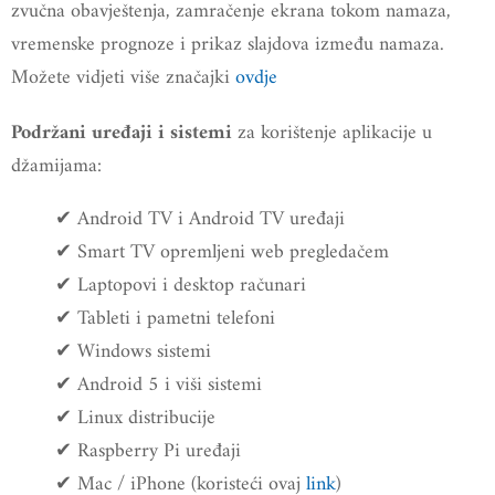
zvučna obavještenja, zamračenje ekrana tokom namaza,
vremenske prognoze i prikaz slajdova između namaza.
Možete vidjeti više značajki
ovdje
za korištenje aplikacije u
Podržani uređaji i sistemi
džamijama:
✔ Android TV i Android TV uređaji
✔ Smart TV opremljeni web pregledačem
✔ Laptopovi i desktop računari
✔ Tableti i pametni telefoni
✔ Windows sistemi
✔ Android 5 i viši sistemi
✔ Linux distribucije
✔ Raspberry Pi uređaji
✔ Mac / iPhone (koristeći ovaj
link
)