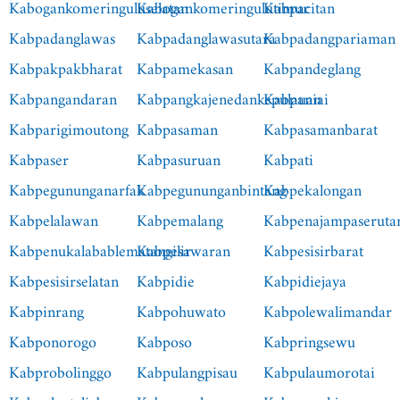
Kabogankomeringuluselatan
Kabogankomeringulutimur
Kabpacitan
Kabpadanglawas
Kabpadanglawasutara
Kabpadangpariaman
Kabpakpakbharat
Kabpamekasan
Kabpandeglang
Kabpangandaran
Kabpangkajenedankepulauan
Kabpaniai
Kabparigimoutong
Kabpasaman
Kabpasamanbarat
Kabpaser
Kabpasuruan
Kabpati
Kabpegununganarfak
Kabpegununganbintang
Kabpekalongan
Kabpelalawan
Kabpemalang
Kabpenajampaseruta
Kabpenukalabablematangilir
Kabpesawaran
Kabpesisirbarat
Kabpesisirselatan
Kabpidie
Kabpidiejaya
Kabpinrang
Kabpohuwato
Kabpolewalimandar
Kabponorogo
Kabposo
Kabpringsewu
Kabprobolinggo
Kabpulangpisau
Kabpulaumorotai