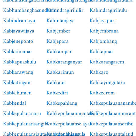
Kabhulusungaiselatan
Kabhulusungaitengah
Kabhulusungaiutara
Kabhumbanghasundutan
Kabindragirihilir
Kabindragirihulu
Kabindramayu
Kabintanjaya
Kabjayapura
Kabjayawijaya
Kabjember
Kabjembrana
Kabjeneponto
Kabjepara
Kabjombang
Kabkaimana
Kabkampar
Kabkapuas
Kabkapuashulu
Kabkaranganyar
Kabkarangasem
Kabkarawang
Kabkarimun
Kabkaro
Kabkatingan
Kabkaur
Kabkayongutara
Kabkebumen
Kabkediri
Kabkeerom
Kabkendal
Kabkepahiang
Kabkepulauananamb
Kabkepulauanaru
Kabkepulauanmentawai
Kabkepulauanmerant
Kabkepulauansangihe
Kabkepulauanselayar
Kabkepulauanseribu
Kabkepulauansiautagulandangbiaro
Kabkepulauansula
Kabkepulauantalaud