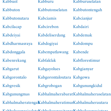
Kabbuol
Kabburu
Kabburuselatan
Kabbuton
Kabbutonselatan
Kabbutontengah
Kabbutonutara
Kabciamis
Kabcianjur
Kabcilacap
Kabcirebon
Kabdairi
Kabdeiyai
Kabdeliserdang
Kabdemak
Kabdharmasraya
Kabdogiyai
Kabdompu
Kabdonggala
Kabempatlawang
Kabende
Kabenrekang
Kabfakfak
Kabflorestimur
Kabgarut
Kabgayolues
Kabgianyar
Kabgorontalo
Kabgorontaloutara
Kabgowa
Kabgresik
Kabgrobogan
Kabgunungkidul
Kabgunungmas
Kabhalmaherabarat
Kabhalmaheraselatan
Kabhalmaheratengah
Kabhalmaheratimur
Kabhalmaherautara