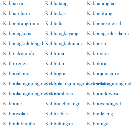
Kabbarru
Kabbatang
Kabbatanghari
Kabbatubara
Kabbekasi
Kabbelitung
Kabbelitungtimur
Kabbelu
Kabbenermeriah
Kabbengkalis
Kabbengkayang
Kabbengkuluselatan
Kabbengkulutengah
Kabbengkuluutara
Kabberau
Kabbiaknumfor
Kabbima
Kabbintan
Kabbireuen
Kabblitar
Kabblora
Kabboalemo
Kabbogor
Kabbojonegoro
Kabbolaangmongondow
Kabbolaangmongondowselatan
Kabbolaangmongond
Kabbolaangmongondowutara
Kabbombana
Kabbondowoso
Kabbone
Kabbonebolango
Kabbovendigoel
Kabboyolali
Kabbrebes
Kabbuleleng
Kabbulukumba
Kabbulungan
Kabbungo