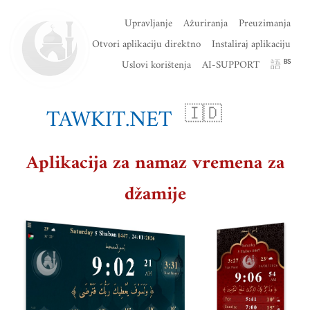
Upravljanje
Ažuriranja
Preuzimanja
Otvori aplikaciju direktno
Instaliraj aplikaciju
Uslovi korištenja
AI-SUPPORT
語
BS
TAWKIT.NET
🇮🇩
Aplikacija za namaz vremena za
džamije