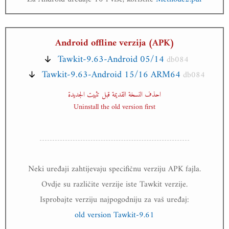
Android offline verzija (APK)
Tawkit-9.63-Android 05/14
db084
Tawkit-9.63-Android 15/16 ARM64
db084
احذف النسخة القديمة قبل تثبيت الجديدة
Uninstall the old version first
Neki uređaji zahtijevaju specifičnu verziju APK fajla.
Ovdje su različite verzije iste Tawkit verzije.
Isprobajte verziju najpogodniju za vaš uređaj:
old version Tawkit-9.61