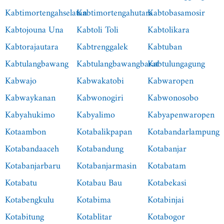
Kabtimortengahselatan
Kabtimortengahutara
Kabtobasamosir
Kabtojouna Una
Kabtoli Toli
Kabtolikara
Kabtorajautara
Kabtrenggalek
Kabtuban
Kabtulangbawang
Kabtulangbawangbarat
Kabtulungagung
Kabwajo
Kabwakatobi
Kabwaropen
Kabwaykanan
Kabwonogiri
Kabwonosobo
Kabyahukimo
Kabyalimo
Kabyapenwaropen
Kotaambon
Kotabalikpapan
Kotabandarlampung
Kotabandaaceh
Kotabandung
Kotabanjar
Kotabanjarbaru
Kotabanjarmasin
Kotabatam
Kotabatu
Kotabau Bau
Kotabekasi
Kotabengkulu
Kotabima
Kotabinjai
Kotabitung
Kotablitar
Kotabogor