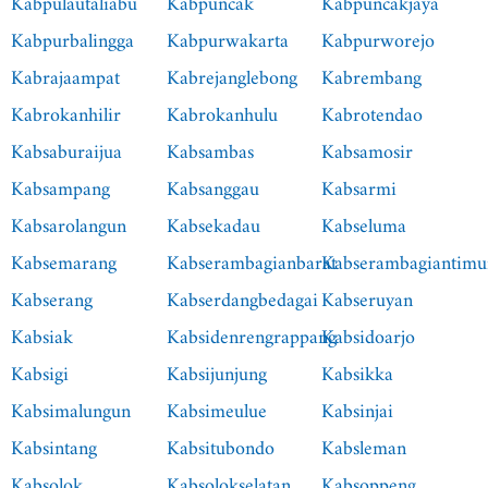
Kabpulautaliabu
Kabpuncak
Kabpuncakjaya
Kabpurbalingga
Kabpurwakarta
Kabpurworejo
Kabrajaampat
Kabrejanglebong
Kabrembang
Kabrokanhilir
Kabrokanhulu
Kabrotendao
Kabsaburaijua
Kabsambas
Kabsamosir
Kabsampang
Kabsanggau
Kabsarmi
Kabsarolangun
Kabsekadau
Kabseluma
Kabsemarang
Kabserambagianbarat
Kabserambagiantimu
Kabserang
Kabserdangbedagai
Kabseruyan
Kabsiak
Kabsidenrengrappang
Kabsidoarjo
Kabsigi
Kabsijunjung
Kabsikka
Kabsimalungun
Kabsimeulue
Kabsinjai
Kabsintang
Kabsitubondo
Kabsleman
Kabsolok
Kabsolokselatan
Kabsoppeng