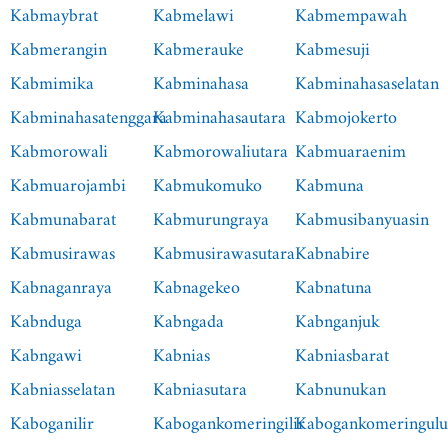
Kabmaybrat
Kabmelawi
Kabmempawah
Kabmerangin
Kabmerauke
Kabmesuji
Kabmimika
Kabminahasa
Kabminahasaselatan
Kabminahasatenggara
Kabminahasautara
Kabmojokerto
Kabmorowali
Kabmorowaliutara
Kabmuaraenim
Kabmuarojambi
Kabmukomuko
Kabmuna
Kabmunabarat
Kabmurungraya
Kabmusibanyuasin
Kabmusirawas
Kabmusirawasutara
Kabnabire
Kabnaganraya
Kabnagekeo
Kabnatuna
Kabnduga
Kabngada
Kabnganjuk
Kabngawi
Kabnias
Kabniasbarat
Kabniasselatan
Kabniasutara
Kabnunukan
Kaboganilir
Kabogankomeringilir
Kabogankomeringul