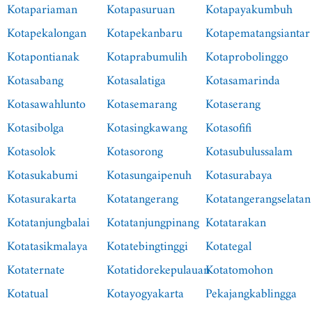
Kotapariaman
Kotapasuruan
Kotapayakumbuh
Kotapekalongan
Kotapekanbaru
Kotapematangsiantar
Kotapontianak
Kotaprabumulih
Kotaprobolinggo
Kotasabang
Kotasalatiga
Kotasamarinda
Kotasawahlunto
Kotasemarang
Kotaserang
Kotasibolga
Kotasingkawang
Kotasofifi
Kotasolok
Kotasorong
Kotasubulussalam
Kotasukabumi
Kotasungaipenuh
Kotasurabaya
Kotasurakarta
Kotatangerang
Kotatangerangselatan
Kotatanjungbalai
Kotatanjungpinang
Kotatarakan
Kotatasikmalaya
Kotatebingtinggi
Kotategal
Kotaternate
Kotatidorekepulauan
Kotatomohon
Kotatual
Kotayogyakarta
Pekajangkablingga