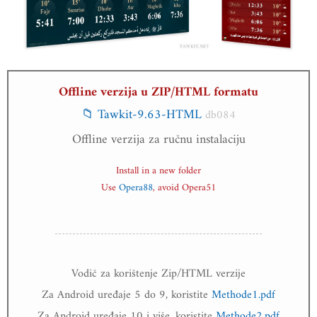
Offline verzija u ZIP/HTML formatu
📁 Tawkit-9.63-HTML
db084
Offline verzija za ručnu instalaciju
Install in a new folder
Use
Opera88
, avoid Opera51
Vodič za korištenje Zip/HTML verzije
Za Android uređaje 5 do 9, koristite
Methode1.pdf
Za Android uređaje 10 i više, koristite
Methode2.pdf