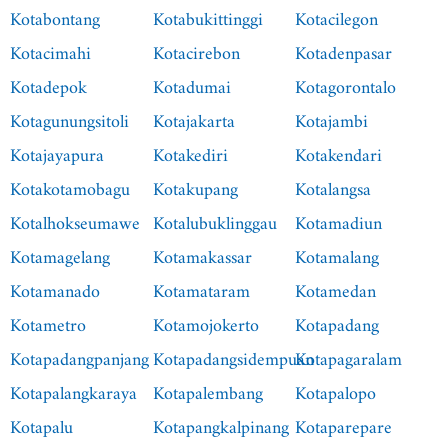
Kotabontang
Kotabukittinggi
Kotacilegon
Kotacimahi
Kotacirebon
Kotadenpasar
Kotadepok
Kotadumai
Kotagorontalo
Kotagunungsitoli
Kotajakarta
Kotajambi
Kotajayapura
Kotakediri
Kotakendari
Kotakotamobagu
Kotakupang
Kotalangsa
Kotalhokseumawe
Kotalubuklinggau
Kotamadiun
Kotamagelang
Kotamakassar
Kotamalang
Kotamanado
Kotamataram
Kotamedan
Kotametro
Kotamojokerto
Kotapadang
Kotapadangpanjang
Kotapadangsidempuan
Kotapagaralam
Kotapalangkaraya
Kotapalembang
Kotapalopo
Kotapalu
Kotapangkalpinang
Kotaparepare