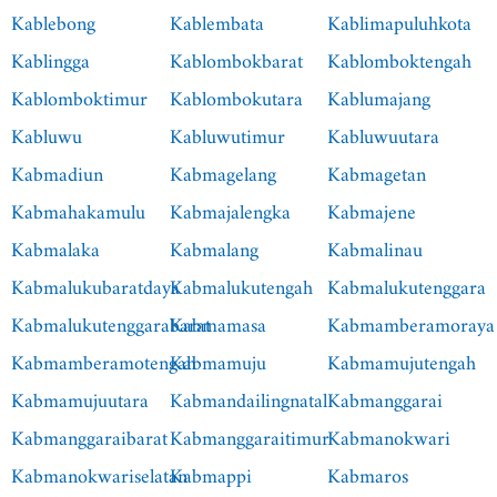
Kablebong
Kablembata
Kablimapuluhkota
Kablingga
Kablombokbarat
Kablomboktengah
Kablomboktimur
Kablombokutara
Kablumajang
Kabluwu
Kabluwutimur
Kabluwuutara
Kabmadiun
Kabmagelang
Kabmagetan
Kabmahakamulu
Kabmajalengka
Kabmajene
Kabmalaka
Kabmalang
Kabmalinau
Kabmalukubaratdaya
Kabmalukutengah
Kabmalukutenggara
Kabmalukutenggarabarat
Kabmamasa
Kabmamberamoraya
Kabmamberamotengah
Kabmamuju
Kabmamujutengah
Kabmamujuutara
Kabmandailingnatal
Kabmanggarai
Kabmanggaraibarat
Kabmanggaraitimur
Kabmanokwari
Kabmanokwariselatan
Kabmappi
Kabmaros