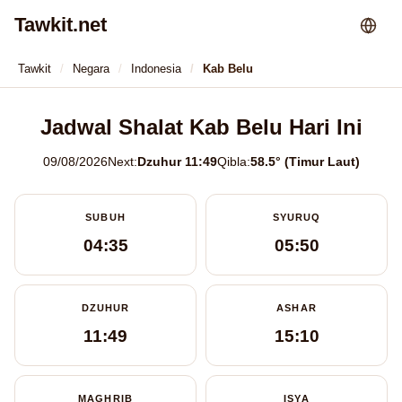
Tawkit.net
Tawkit
Negara
Indonesia
Kab Belu
Jadwal Shalat Kab Belu Hari Ini
09/08/2026
Next:
Dzuhur 11:49
Qibla:
58.5° (Timur Laut)
SUBUH
SYURUQ
04:35
05:50
DZUHUR
ASHAR
11:49
15:10
MAGHRIB
ISYA