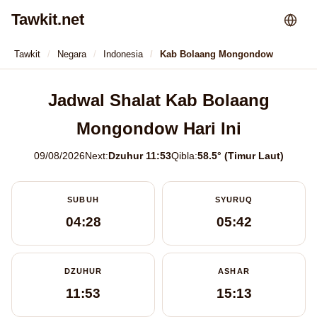
Tawkit.net
Tawkit
Negara
Indonesia
Kab Bolaang Mongondow
Jadwal Shalat Kab Bolaang
Mongondow Hari Ini
09/08/2026
Next:
Dzuhur 11:53
Qibla:
58.5° (Timur Laut)
SUBUH
SYURUQ
04:28
05:42
DZUHUR
ASHAR
11:53
15:13