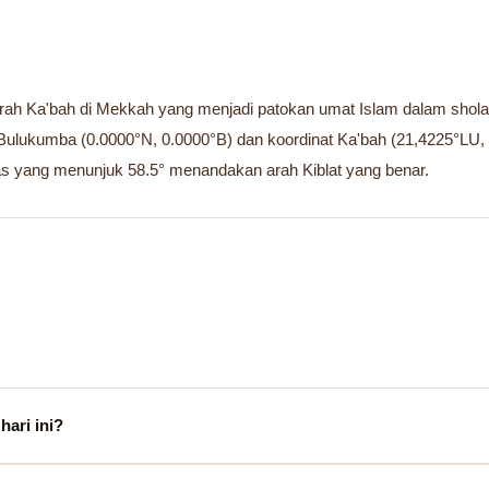
rah Ka'bah di Mekkah yang menjadi patokan umat Islam dalam sholat —
b Bulukumba (0.0000°N, 0.0000°B) dan koordinat Ka'bah (21,4225°
as yang menunjuk 58.5° menandakan arah Kiblat yang benar.
hari ini?