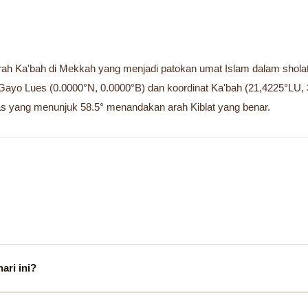
rah Ka'bah di Mekkah yang menjadi patokan umat Islam dalam sholat —
b Gayo Lues (0.0000°N, 0.0000°B) dan koordinat Ka'bah (21,4225°L
as yang menunjuk 58.5° menandakan arah Kiblat yang benar.
ari ini?