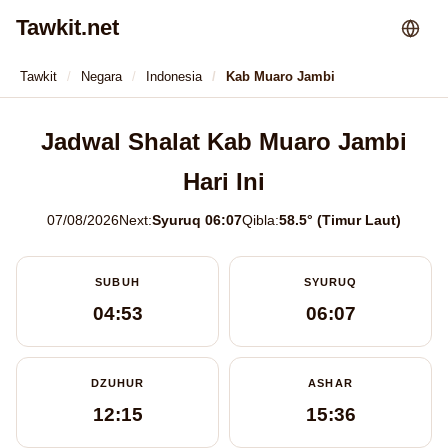
Tawkit.net
Tawkit
Negara
Indonesia
Kab Muaro Jambi
Jadwal Shalat Kab Muaro Jambi
Hari Ini
07/08/2026
Next:
Syuruq 06:07
Qibla:
58.5° (Timur Laut)
SUBUH
SYURUQ
04:53
06:07
DZUHUR
ASHAR
12:15
15:36