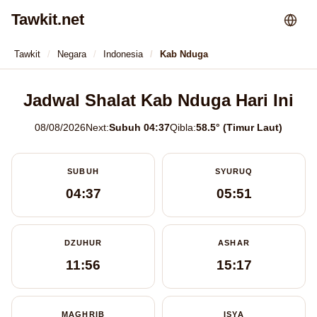
Tawkit.net
Tawkit
Negara
Indonesia
Kab Nduga
Jadwal Shalat Kab Nduga Hari Ini
08/08/2026
Next:
Subuh 04:37
Qibla:
58.5° (Timur Laut)
SUBUH
SYURUQ
04:37
05:51
DZUHUR
ASHAR
11:56
15:17
MAGHRIB
ISYA