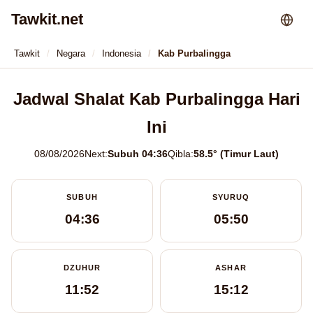
Tawkit.net
Tawkit
Negara
Indonesia
Kab Purbalingga
Jadwal Shalat Kab Purbalingga Hari
Ini
08/08/2026
Next:
Subuh 04:36
Qibla:
58.5° (Timur Laut)
SUBUH
SYURUQ
04:36
05:50
DZUHUR
ASHAR
11:52
15:12