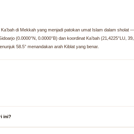
h Ka'bah di Mekkah yang menjadi patokan umat Islam dalam sholat — ad
b Sidoarjo (0.0000°N, 0.0000°B) dan koordinat Ka'bah (21,4225°LU, 
nunjuk 58.5° menandakan arah Kiblat yang benar.
i ini?