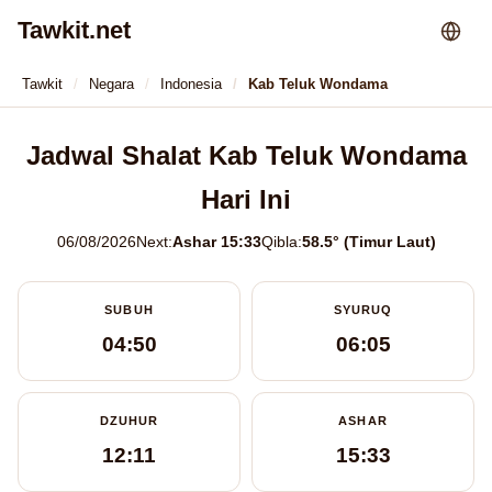
Tawkit.net
Tawkit
Negara
Indonesia
Kab Teluk Wondama
Jadwal Shalat Kab Teluk Wondama
Hari Ini
06/08/2026
Next:
Ashar 15:33
Qibla:
58.5° (Timur Laut)
SUBUH
SYURUQ
04:50
06:05
DZUHUR
ASHAR
12:11
15:33