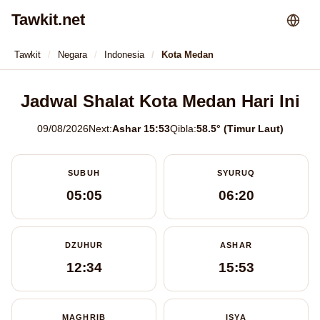
Tawkit.net
Tawkit
Negara
Indonesia
Kota Medan
Jadwal Shalat Kota Medan Hari Ini
09/08/2026
Next:
Ashar 15:53
Qibla:
58.5° (Timur Laut)
SUBUH
SYURUQ
05:05
06:20
DZUHUR
ASHAR
12:34
15:53
MAGHRIB
ISYA