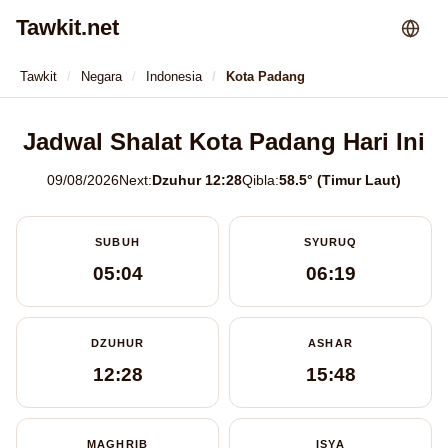
Tawkit.net
Tawkit
Negara
Indonesia
Kota Padang
Jadwal Shalat Kota Padang Hari Ini
09/08/2026
Next:
Dzuhur 12:28
Qibla:
58.5° (Timur Laut)
SUBUH
SYURUQ
05:04
06:19
DZUHUR
ASHAR
12:28
15:48
MAGHRIB
ISYA