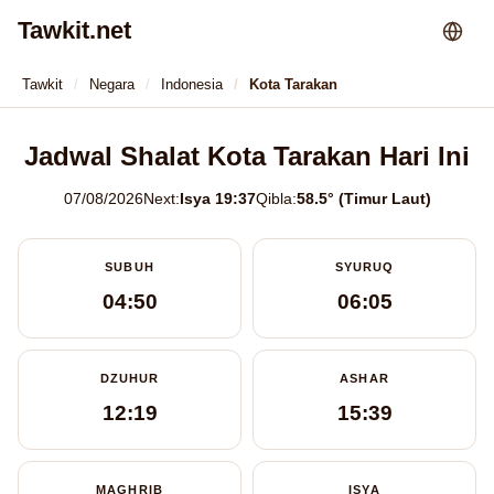
Tawkit.net
Tawkit
Negara
Indonesia
Kota Tarakan
Jadwal Shalat Kota Tarakan Hari Ini
07/08/2026
Next:
Isya 19:37
Qibla:
58.5° (Timur Laut)
SUBUH
SYURUQ
04:50
06:05
DZUHUR
ASHAR
12:19
15:39
MAGHRIB
ISYA