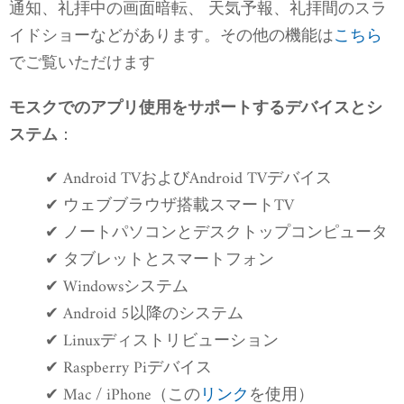
通知、礼拝中の画面暗転、 天気予報、礼拝間のスラ
イドショーなどがあります。その他の機能は
こちら
でご覧いただけます
モスクでのアプリ使用をサポートするデバイスとシ
：
ステム
✔ Android TVおよびAndroid TVデバイス
✔ ウェブブラウザ搭載スマートTV
✔ ノートパソコンとデスクトップコンピュータ
✔ タブレットとスマートフォン
✔ Windowsシステム
✔ Android 5以降のシステム
✔ Linuxディストリビューション
✔ Raspberry Piデバイス
✔ Mac / iPhone（この
リンク
を使用）