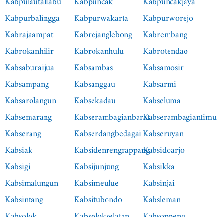
Kabpulautaliabu
Kabpuncak
Kabpuncakjaya
Kabpurbalingga
Kabpurwakarta
Kabpurworejo
Kabrajaampat
Kabrejanglebong
Kabrembang
Kabrokanhilir
Kabrokanhulu
Kabrotendao
Kabsaburaijua
Kabsambas
Kabsamosir
Kabsampang
Kabsanggau
Kabsarmi
Kabsarolangun
Kabsekadau
Kabseluma
Kabsemarang
Kabserambagianbarat
Kabserambagiantimu
Kabserang
Kabserdangbedagai
Kabseruyan
Kabsiak
Kabsidenrengrappang
Kabsidoarjo
Kabsigi
Kabsijunjung
Kabsikka
Kabsimalungun
Kabsimeulue
Kabsinjai
Kabsintang
Kabsitubondo
Kabsleman
Kabsolok
Kabsolokselatan
Kabsoppeng