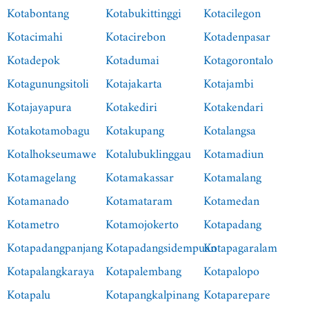
Kotabontang
Kotabukittinggi
Kotacilegon
Kotacimahi
Kotacirebon
Kotadenpasar
Kotadepok
Kotadumai
Kotagorontalo
Kotagunungsitoli
Kotajakarta
Kotajambi
Kotajayapura
Kotakediri
Kotakendari
Kotakotamobagu
Kotakupang
Kotalangsa
Kotalhokseumawe
Kotalubuklinggau
Kotamadiun
Kotamagelang
Kotamakassar
Kotamalang
Kotamanado
Kotamataram
Kotamedan
Kotametro
Kotamojokerto
Kotapadang
Kotapadangpanjang
Kotapadangsidempuan
Kotapagaralam
Kotapalangkaraya
Kotapalembang
Kotapalopo
Kotapalu
Kotapangkalpinang
Kotaparepare