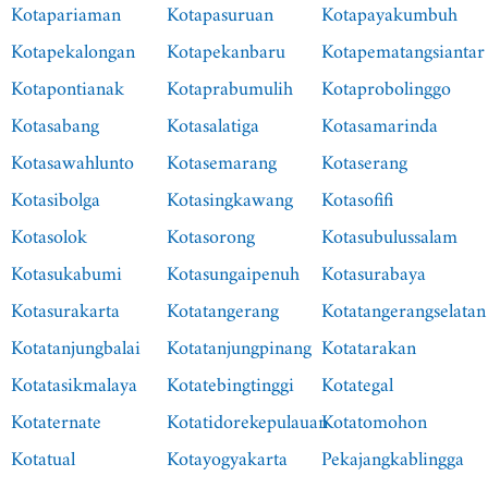
Kotapariaman
Kotapasuruan
Kotapayakumbuh
Kotapekalongan
Kotapekanbaru
Kotapematangsiantar
Kotapontianak
Kotaprabumulih
Kotaprobolinggo
Kotasabang
Kotasalatiga
Kotasamarinda
Kotasawahlunto
Kotasemarang
Kotaserang
Kotasibolga
Kotasingkawang
Kotasofifi
Kotasolok
Kotasorong
Kotasubulussalam
Kotasukabumi
Kotasungaipenuh
Kotasurabaya
Kotasurakarta
Kotatangerang
Kotatangerangselatan
Kotatanjungbalai
Kotatanjungpinang
Kotatarakan
Kotatasikmalaya
Kotatebingtinggi
Kotategal
Kotaternate
Kotatidorekepulauan
Kotatomohon
Kotatual
Kotayogyakarta
Pekajangkablingga