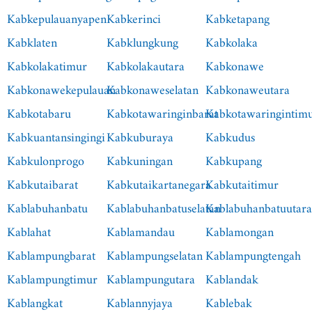
Kabkepulauanyapen
Kabkerinci
Kabketapang
Kabklaten
Kabklungkung
Kabkolaka
Kabkolakatimur
Kabkolakautara
Kabkonawe
Kabkonawekepulauan
Kabkonaweselatan
Kabkonaweutara
Kabkotabaru
Kabkotawaringinbarat
Kabkotawaringintim
Kabkuantansingingi
Kabkuburaya
Kabkudus
Kabkulonprogo
Kabkuningan
Kabkupang
Kabkutaibarat
Kabkutaikartanegara
Kabkutaitimur
Kablabuhanbatu
Kablabuhanbatuselatan
Kablabuhanbatuutar
Kablahat
Kablamandau
Kablamongan
Kablampungbarat
Kablampungselatan
Kablampungtengah
Kablampungtimur
Kablampungutara
Kablandak
Kablangkat
Kablannyjaya
Kablebak