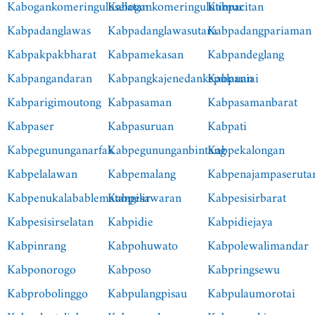
Kabogankomeringuluselatan
Kabogankomeringulutimur
Kabpacitan
Kabpadanglawas
Kabpadanglawasutara
Kabpadangpariaman
Kabpakpakbharat
Kabpamekasan
Kabpandeglang
Kabpangandaran
Kabpangkajenedankepulauan
Kabpaniai
Kabparigimoutong
Kabpasaman
Kabpasamanbarat
Kabpaser
Kabpasuruan
Kabpati
Kabpegununganarfak
Kabpegununganbintang
Kabpekalongan
Kabpelalawan
Kabpemalang
Kabpenajampaseruta
Kabpenukalabablematangilir
Kabpesawaran
Kabpesisirbarat
Kabpesisirselatan
Kabpidie
Kabpidiejaya
Kabpinrang
Kabpohuwato
Kabpolewalimandar
Kabponorogo
Kabposo
Kabpringsewu
Kabprobolinggo
Kabpulangpisau
Kabpulaumorotai