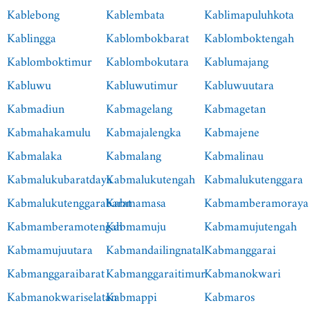
Kablebong
Kablembata
Kablimapuluhkota
Kablingga
Kablombokbarat
Kablomboktengah
Kablomboktimur
Kablombokutara
Kablumajang
Kabluwu
Kabluwutimur
Kabluwuutara
Kabmadiun
Kabmagelang
Kabmagetan
Kabmahakamulu
Kabmajalengka
Kabmajene
Kabmalaka
Kabmalang
Kabmalinau
Kabmalukubaratdaya
Kabmalukutengah
Kabmalukutenggara
Kabmalukutenggarabarat
Kabmamasa
Kabmamberamoraya
Kabmamberamotengah
Kabmamuju
Kabmamujutengah
Kabmamujuutara
Kabmandailingnatal
Kabmanggarai
Kabmanggaraibarat
Kabmanggaraitimur
Kabmanokwari
Kabmanokwariselatan
Kabmappi
Kabmaros