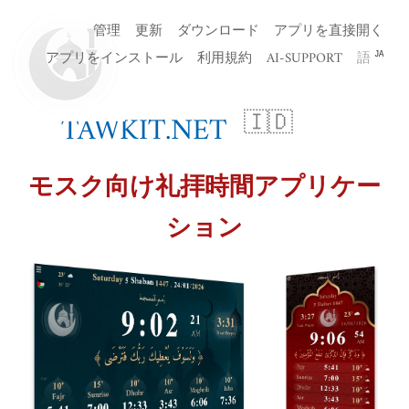
管理
更新
ダウンロード
アプリを直接開く
アプリをインストール
利用規約
AI-SUPPORT
語
JA
TAWKIT.NET
🇮🇩
モスク向け礼拝時間アプリケー
ション