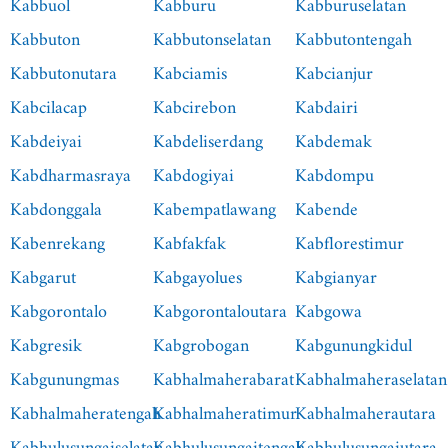
Kabbuol
Kabburu
Kabburuselatan
Kabbuton
Kabbutonselatan
Kabbutontengah
Kabbutonutara
Kabciamis
Kabcianjur
Kabcilacap
Kabcirebon
Kabdairi
Kabdeiyai
Kabdeliserdang
Kabdemak
Kabdharmasraya
Kabdogiyai
Kabdompu
Kabdonggala
Kabempatlawang
Kabende
Kabenrekang
Kabfakfak
Kabflorestimur
Kabgarut
Kabgayolues
Kabgianyar
Kabgorontalo
Kabgorontaloutara
Kabgowa
Kabgresik
Kabgrobogan
Kabgunungkidul
Kabgunungmas
Kabhalmaherabarat
Kabhalmaheraselatan
Kabhalmaheratengah
Kabhalmaheratimur
Kabhalmaherautara