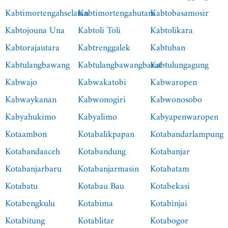
Kabtimortengahselatan
Kabtimortengahutara
Kabtobasamosir
Kabtojouna Una
Kabtoli Toli
Kabtolikara
Kabtorajautara
Kabtrenggalek
Kabtuban
Kabtulangbawang
Kabtulangbawangbarat
Kabtulungagung
Kabwajo
Kabwakatobi
Kabwaropen
Kabwaykanan
Kabwonogiri
Kabwonosobo
Kabyahukimo
Kabyalimo
Kabyapenwaropen
Kotaambon
Kotabalikpapan
Kotabandarlampung
Kotabandaaceh
Kotabandung
Kotabanjar
Kotabanjarbaru
Kotabanjarmasin
Kotabatam
Kotabatu
Kotabau Bau
Kotabekasi
Kotabengkulu
Kotabima
Kotabinjai
Kotabitung
Kotablitar
Kotabogor