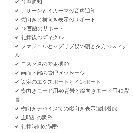
✔ 音声通知
✔ アザーンとイカーマの音声通知
✔ 縦向きと横向き表示のサポート
✔ 48言語のサポート
✔ 礼拝後のズィクル
✔ ファジュルとマグリブ後の朝と夕方のズィク
ル
✔ モスク名の変更機能
✔ 画面下部の管理メッセージ
✔ 設定のエクスポートとインポート
✔ 横向きモード用40背景と縦向きモード用40背
景
✔ 横向きデバイスでの縦向き表示強制機能
✔ 主時計の調整
✔ 礼拝時間の調整