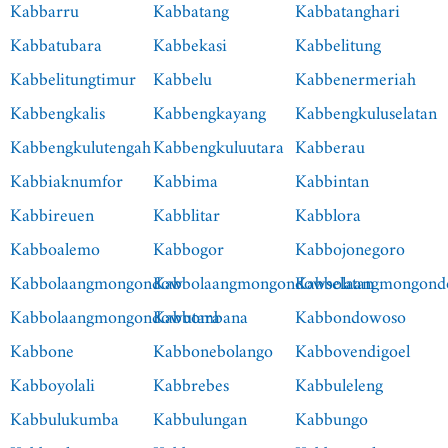
Kabbarru
Kabbatang
Kabbatanghari
Kabbatubara
Kabbekasi
Kabbelitung
Kabbelitungtimur
Kabbelu
Kabbenermeriah
Kabbengkalis
Kabbengkayang
Kabbengkuluselatan
Kabbengkulutengah
Kabbengkuluutara
Kabberau
Kabbiaknumfor
Kabbima
Kabbintan
Kabbireuen
Kabblitar
Kabblora
Kabboalemo
Kabbogor
Kabbojonegoro
Kabbolaangmongondow
Kabbolaangmongondowselatan
Kabbolaangmongond
Kabbolaangmongondowutara
Kabbombana
Kabbondowoso
Kabbone
Kabbonebolango
Kabbovendigoel
Kabboyolali
Kabbrebes
Kabbuleleng
Kabbulukumba
Kabbulungan
Kabbungo