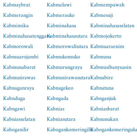
Kabmaybrat
Kabmelawi
Kabmempawah
Kabmerangin
Kabmerauke
Kabmesuji
Kabmimika
Kabminahasa
Kabminahasaselatan
Kabminahasatenggara
Kabminahasautara
Kabmojokerto
Kabmorowali
Kabmorowaliutara
Kabmuaraenim
Kabmuarojambi
Kabmukomuko
Kabmuna
Kabmunabarat
Kabmurungraya
Kabmusibanyuasin
Kabmusirawas
Kabmusirawasutara
Kabnabire
Kabnaganraya
Kabnagekeo
Kabnatuna
Kabnduga
Kabngada
Kabnganjuk
Kabngawi
Kabnias
Kabniasbarat
Kabniasselatan
Kabniasutara
Kabnunukan
Kaboganilir
Kabogankomeringilir
Kabogankomeringul