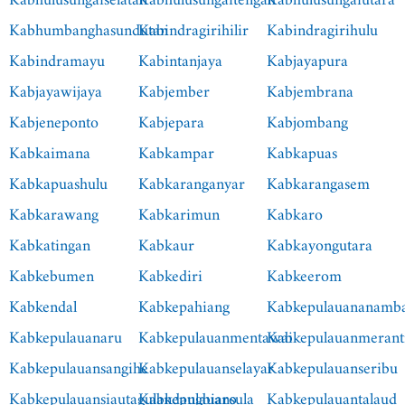
Kabhulusungaiselatan
Kabhulusungaitengah
Kabhulusungaiutara
Kabhumbanghasundutan
Kabindragirihilir
Kabindragirihulu
Kabindramayu
Kabintanjaya
Kabjayapura
Kabjayawijaya
Kabjember
Kabjembrana
Kabjeneponto
Kabjepara
Kabjombang
Kabkaimana
Kabkampar
Kabkapuas
Kabkapuashulu
Kabkaranganyar
Kabkarangasem
Kabkarawang
Kabkarimun
Kabkaro
Kabkatingan
Kabkaur
Kabkayongutara
Kabkebumen
Kabkediri
Kabkeerom
Kabkendal
Kabkepahiang
Kabkepulauananamb
Kabkepulauanaru
Kabkepulauanmentawai
Kabkepulauanmerant
Kabkepulauansangihe
Kabkepulauanselayar
Kabkepulauanseribu
Kabkepulauansiautagulandangbiaro
Kabkepulauansula
Kabkepulauantalaud